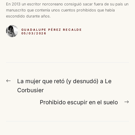
En 2013 un escritor norcoreano consiguió sacar fuera de su país un
manuscrito que contenía unos cuentos prohibidos que había
escondido durante años.
GUADALUPE PÉREZ RECALDE
05/03/2026
Navegación
Entrada
La mujer que retó (y desnudó) a Le
de
anterior:
Corbusier
entradas
En
Prohibido escupir en el suelo
si