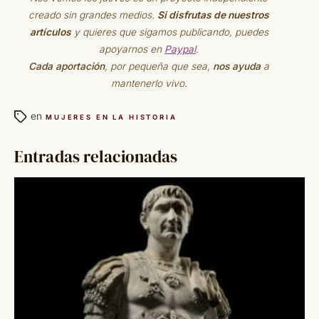
creado sin grandes medios.
Si disfrutas de nuestros
artículos
y quieres que sigamos publicando, puedes
apoyarnos en
Paypal
.
Cada aportación
, por pequeña que sea,
nos ayuda
a
mantenerlo vivo.
en
MUJERES EN LA HISTORIA
Entradas relacionadas