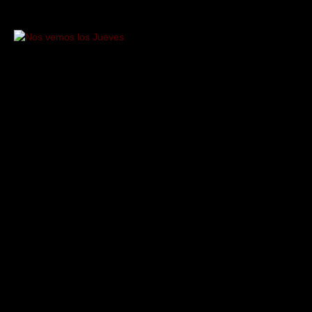
Saltar
al
contenido
Nos
vemos
los
Jueves