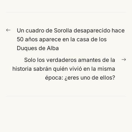
Navegación
Entrada
Un cuadro de Sorolla desaparecido hace
de
anterior:
50 años aparece en la casa de los
entradas
Duques de Alba
En
Solo los verdaderos amantes de la
si
historia sabrán quién vivió en la misma
época: ¿eres uno de ellos?