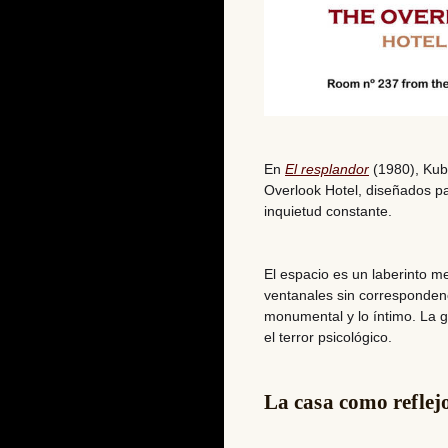
En
El resplandor
(1980), Kubri
Overlook Hotel, diseñados pa
inquietud constante.
El espacio es un laberinto 
ventanales sin correspondenci
monumental y lo íntimo. La g
el terror psicológico.
La casa como reflejo