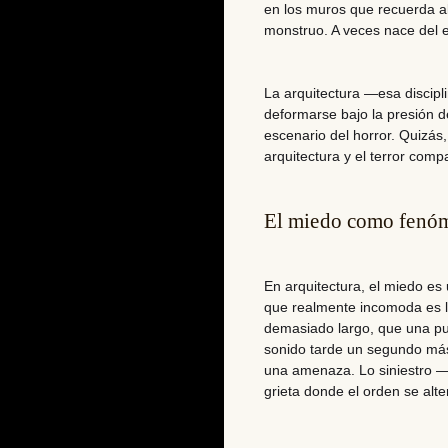
en los muros que recuerda al
monstruo. A veces nace del e
La arquitectura —esa discip
deformarse bajo la presión de
escenario del horror. Quizás
arquitectura y el terror compa
El miedo como fenóm
En arquitectura, el miedo es
que realmente incomoda es la
demasiado largo, que una pu
sonido tarde un segundo más
una amenaza. Lo siniestro 
grieta donde el orden se alte