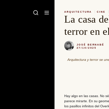
ARQUITECTURA
CINE
La casa de
terror en e
JOSÉ BERNABÉ
27/10/2025
Arquitectura y terror se une
Hay algo en las casas. No sé
parece mirarte. En su geomet
los pasillos infinitos del Ov