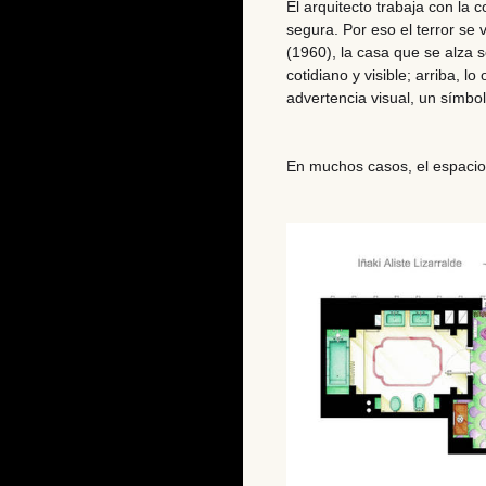
El arquitecto trabaja con la 
segura. Por eso el terror se 
(1960), la casa que se alza 
cotidiano y visible; arriba, l
advertencia visual, un símbol
En muchos casos, el espacio a