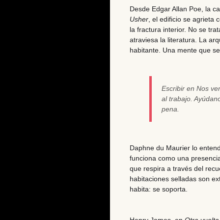
Desde Edgar Allan Poe, la c
Usher
, el edificio se agrieta
la fractura interior. No se tr
atraviesa la literatura. La a
habitante. Una mente que s
Escribir en Nos v
al trabajo. Ayúda
pena.
Daphne du Maurier lo entendi
funciona como una presenci
que respira a través del recu
habitaciones selladas son ex
habita: se soporta.