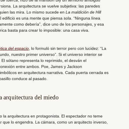
 de tuerca
, hizo de la mansión Bly un territorio ambiguo
siona. La arquitectura se vuelve subjetiva: las paredes
quien las mira. Lo mismo sucede en
La maldición de Hill
El edificio es una mente que piensa sola. “Ninguna línea
ctamente como debería”, dice uno de los personajes, y esa
ca basta para crear lo imposible: una casa viva.
tica del espacio
, lo formuló sin terror pero con lucidez: “La
ndo, nuestro primer universo”. Si el universo interior se
 El sótano representa lo reprimido, el desván el
 conexión entre ambos. Poe, James y Jackson
imbólicos en arquitectura narrativa. Cada puerta cerrada es
pasillo conduce al pasado.
la arquitectura del miedo
do la arquitectura en protagonista. El espectador no teme
ar que lo engendra. La cámara, como un arquitecto inverso,