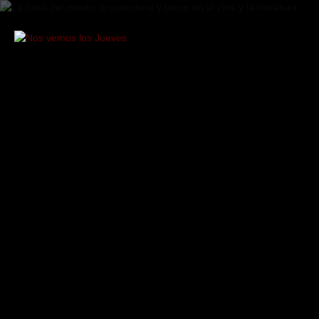
Saltar
al
contenido
Nos
vemos
los
Jueves