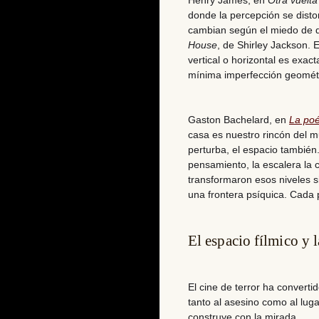
Henry James, en
Otra vuelta
donde la percepción se distor
cambian según el miedo de 
House
, de Shirley Jackson. 
vertical o horizontal es exa
mínima imperfección geométri
Gaston Bachelard, en
La poé
casa es nuestro rincón del mu
perturba, el espacio también.
pensamiento, la escalera la
transformaron esos niveles s
una frontera psíquica. Cada 
El espacio fílmico y 
El cine de terror ha converti
tanto al asesino como al lug
construye con la mirada.