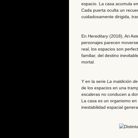
espacio. La casa acumula emo
Cada puerta oculta un recuer
cuidadosamente dirigida, tr
En
Hereditary
(2018), Ari Ast
personajes parecen moverse
real, los espacios son perfect
familiar, del destino inevitab
mortal.
Y en la serie
La maldición de
de los espacios en una tramp
escaleras no conducen a don
La casa es un organismo en 
inestabilidad espacial genera