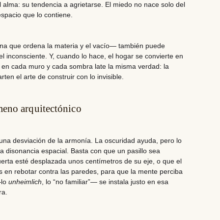
 alma: su tendencia a agrietarse. El miedo no nace solo del
spacio que lo contiene.
lina que ordena la materia y el vacío— también puede
l inconsciente. Y, cuando lo hace, el hogar se convierte en
, en cada muro y cada sombra late la misma verdad: la
rten el arte de construir con lo invisible.
eno arquitectónico
 una desviación de la armonía. La oscuridad ayuda, pero lo
 disonancia espacial. Basta con que un pasillo sea
erta esté desplazada unos centímetros de su eje, o que el
 en rebotar contra las paredes, para que la mente perciba
—lo
unheimlich
, lo “no familiar”— se instala justo en esa
ra.