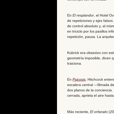
En
El resplandor
, el Hotel O
de repeticiones y ejes falsos
de control absoluto y, al mi
en triciclo por los pasillos i
repetición, pausa. La arquite
Kubrick era obsesivo con es
geometría imposible, dicen q
traiciona.
En
Psicosis
, Hitchcock enten
escalera central —filmada de
dos planos de la conciencia. 
cerrada, aprieta el aire hasta
Más reciente,
El orfanato
(20